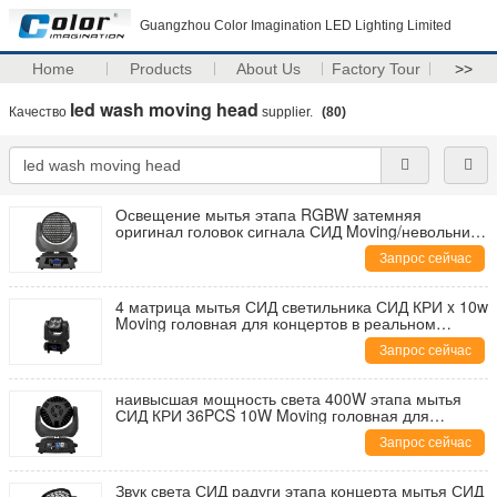
Guangzhou Color Imagination LED Lighting Limited
Home
Products
About Us
Factory Tour
>>
led wash moving head
Качество
supplier.
(80)
Освещение мытья этапа RGBW затемняя
оригинал головок сигнала СИД Moving/невольника
DMX 512
Запрос сейчас
4 матрица мытья СИД светильника СИД КРИ x 10w
Moving головная для концертов в реальном
маштабе времени маштаба
Запрос сейчас
наивысшая мощность света 400W этапа мытья
СИД КРИ 36PCS 10W Moving головная для
диско/DJ
Запрос сейчас
Звук света СИД радуги этапа концерта мытья СИД