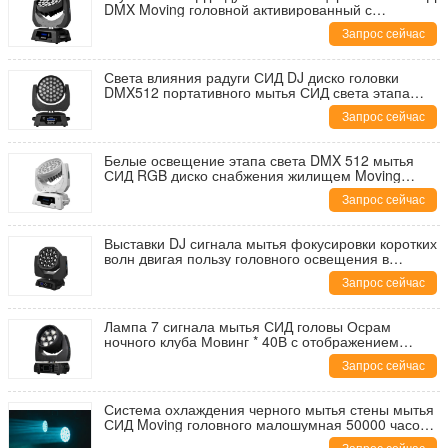
DMX Moving головной активированный с
радиотелеграфом
Запрос сейчас
Света влияния радуги СИД DJ диско головки
DMX512 портативного мытья СИД света этапа
Moving
Запрос сейчас
Белые освещение этапа света DMX 512 мытья
СИД RGB диско снабжения жилищем Moving
головные малое
Запрос сейчас
Выставки DJ сигнала мытья фокусировки коротких
волн двигая пользу головного освещения в
зрелищности
Запрос сейчас
Лампа 7 сигнала мытья СИД головы Осрам
ночного клуба Мовинг * 40В с отображением
пиксела
Запрос сейчас
Система охлаждения черного мытья стены мытья
СИД Moving головного малошумная 50000 часов
жизненного периода