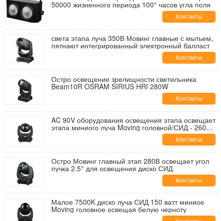
50000 жизненного периода 100° часов угла поля
Контакты
света этапа луча 350В Мовинг главные с мытьем,
пятнают интегрированный электронный балласт
Контакты
Остро освещение зрелищности светильника
Beam10R OSRAM SIRIUS HRI 280W
Контакты
AC 90V оборудования освещения этапа освещает
этапа миниого луча Moving головной/СИД - 260V
50/60Hz
Контакты
Остро Мовинг главный этап 280В освещает угол
пучка 2.5° для освещения диско СИД
Контакты
Малое 7500K диско луча СИД 150 ватт миниое
Moving головное освещая белую черноту