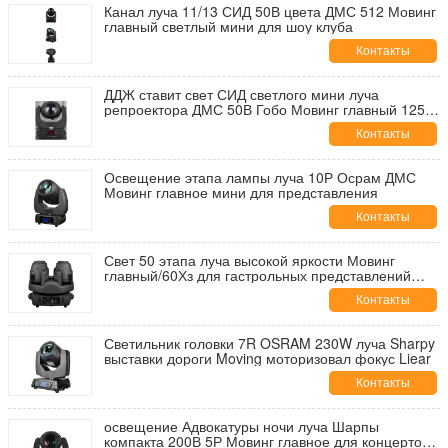
Канал луча 11/13 СИД 50В цвета ДМС 512 Мовинг
главный светлый мини для шоу клуба
Контакты
ДДЖ ставит свет СИД светлого мини луча
репроектора ДМС 50В Гобо Мовинг главный 125
ватт
Контакты
Освещение этапа лампы луча 10Р Осрам ДМС
Мовинг главное мини для представления
Контакты
Свет 50 этапа луча высокой яркости Мовинг
главный/60Хз для гастрольных представлений
большого диапазона
Контакты
Светильник головки 7R OSRAM 230W луча Sharpy
выставки дороги Moving моторизовал фокус Liear
Контакты
освещение Адвокатуры ночи луча Шарпы
компакта 200В 5Р Мовинг главное для концертов в