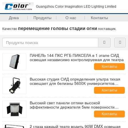
Guangzhou Color Imagination LED Lighting Limited
Дома
Продукты
О нас
Контакты
перемещение головы стадии огни
Качество
поставщик.
ПАНЕЛЬ 144 ПКС РГБ ПИКСЕЛА в 1 этапе СИД
освещая независимо контролируемая для театра
Контакты
Высокая студия СИД определения ультра тихая
освещает для белизны 5600К университетов
крутой
Контакты
Высокий свет панели оптики высокой
эффективности держателя 5мм поверхности
освещения этапа СИД КРИ
Контакты
2 глаза каждый театр водить 90W DMX освещая