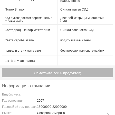
головы пятно
Пятно Sharpy
Сигнал мытья СИД
под руководством перемещение
Дисплей матрицы многоточия
головы мыть
СИД
Светодиодные пар может огни
Сигнал равенства СИД
Света строба этапа
водить шайбы стены
привели стену мыть свет
беспроволочная система dmx
Шкаф случая полета
Осмотрите все > продуктов;
Информация о компании
Вид бизнеса:
Год основания:
2007
Годовой объем продаж:
18000000-22000000
Рынки:
Северная Америка