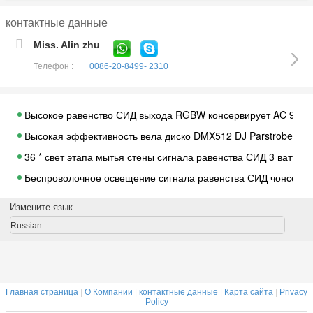
контактные данные
Miss. Alin zhu
Телефон :
0086-20-8499- 2310
Высокое равенство СИД выхода RGBW консервирует AC 90 н
Высокая эффективность вела диско DMX512 DJ Parstrobe 573
36 * свет этапа мытья стены сигнала равенства СИД 3 ватт
Беспроволочное освещение сигнала равенства СИД чонсервн
Приемник/передатчик системы DMX512 профессионального 
Измените язык
2.4G ISM126 направляет беспроволочное расстояние прием
Russian
оборудование освещения этапа приемнопередатчика сис
Беспроволочные приемник/передатчик осветительных устано
Этап СИД напольного сигнала равенства СИД светильника К
Главная страница
|
О Компании
|
контактные данные
|
Карта сайта
|
Privacy
Вне света 20PCS мытья стены СИД города архитектурноакусти
Policy