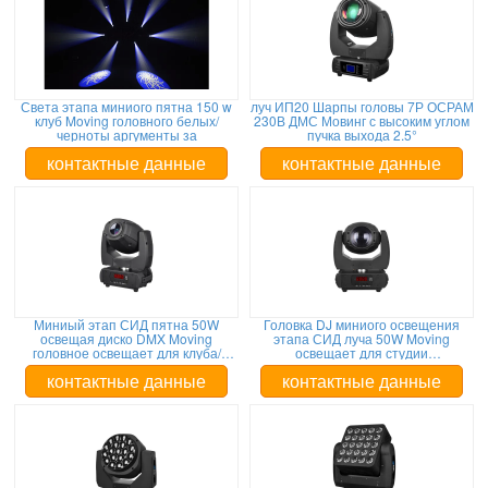
Света этапа миниого пятна 150 w
луч ИП20 Шарпы головы 7Р ОСРАМ
клуб Moving головного белых/
230В ДМС Мовинг с высоким углом
черноты аргументы за
пучка выхода 2.5°
контактные данные
контактные данные
Миниый этап СИД пятна 50W
Головка DJ миниого освещения
освещая диско DMX Moving
этапа СИД луча 50W Moving
головное освещает для клуба/
освещает для студии
партии/адвокатского сословия
совершителей диапазона/TV
контактные данные
контактные данные