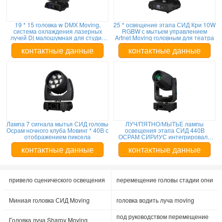
19 * 15 головка w DMX Moving,
25 * освещение этапа СИД Кри 10W
система охлаждения лазерных
RGBW с мытьем управлением
лучей Dj малошумная для студий
Artnet Moving головным для театра
TV
контактные данные
контактные данные
Лампа 7 сигнала мытья СИД головы
ЛУЧ/ПЯТНО/МЫТЬЕ лампы
Осрам ночного клуба Мовинг * 40В с
освещения этапа СИД 440В
отображением пиксела
ОСРАМ СИРИУС интегрировали
Мовинг голову
контактные данные
контактные данные
привело сценического освещения
перемещение головы стадии огни
Миниая головка СИД Moving
головка водить луча moving
под руководством перемещение
Головка луча Sharpy Moving