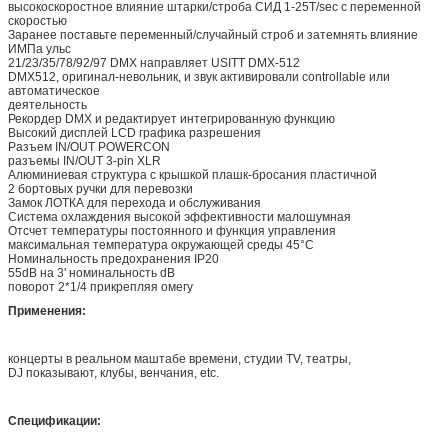
высокоскоростное влияние штарки/строба СИД 1-25T/sec с переменной
скоростью
Заранее поставьте переменный/случайный строб и затемнять влияние
ИМПа ульс
21/23/35/78/92/97 DMX направляет USITT DMX-512
DMX512, оригинал-невольник, и звук активировали controllable или
автоматическое
деятельность
Рекордер DMX и редактирует интегрированную функцию
Высокий дисплей LCD графика разрешения
Разъем IN/OUT POWERCON
разъемы IN/OUT 3-pin XLR
Алюминиевая структура с крышкой плашк-бросания пластичной
2 бортовых ручки для перевозки
Замок ЛОТКА для перехода и обслуживания
Система охлаждения высокой эффективности малошумная
Отсчет температуры постоянного и функция управления
максимальная температура окружающей среды 45°C
Номинальность предохранения IP20
55dB на 3' номинальность dB
поворот 2*1/4 прикрепляя омегу
Применения:
концерты в реальном маштабе времени, студии TV, театры,
DJ показывают, клубы, венчания, etc.
Спецификации: