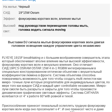
На жилье:
Черный
СИД:
19*15W Osram
Эффект:
фокусировка коротких волн, влияние мытья
под руководством перемещение головы мыть
Высокий
,
головка водить сигнала moving
свет:
Выставки DJ сигнала мытья фокусировки коротких волн двигая
головное освещение каждое управление цвета независимо
FLYEYE 1915F breathtaking и с большим воображением совершитель этапа
который обеспечивает вполне влияние мытья высокой эффективности,
фокусировку коротких волн и визуально влияния. Оно отличает
СИД 19PCS OSRAM OSTAR 15W 4 in-1 RGBW интегрированным в
специально конструированном оптически объективе с внушительный
коэффициентом люмена в фронте. Система объектива способна
поворачивать возможность для того чтобы создать multi лепесток-как
микро- точные лучи которые programmable для индивидуальных цветов, по
мере того как каждое СИД и каждый цвет controllable независимо. Микро-
лучи смогли быть раскрыты и закрыты для того чтобы произвести
динамические графические световые эффекты. Система СИГНАЛА
колебается от 4° к работе 60°with ровной и тихой.
Приспособление принесет гениальный ослеплять трудную фокусировку
коротких волн когда оно просигналит к 4°. И оно принесет чисто и даже