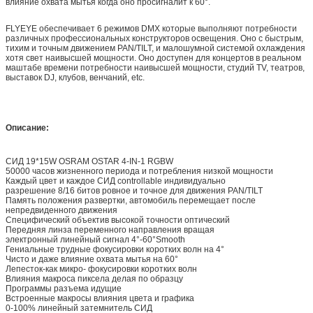
влияние охвата мытья когда оно просигналит к 60°.
FLYEYE обеспечивает 6 режимов DMX которые выполняют потребности
различных профессиональных конструкторов освещения. Оно с быстрым,
тихим и точным движением PAN/TILT, и малошумной системой охлаждения
хотя свет наивысшей мощности. Оно доступен для концертов в реальном
маштабе времени потребности наивысшей мощности, студий TV, театров,
выставок DJ, клубов, венчаний, etc.
Описание:
СИД 19*15W OSRAM OSTAR 4-IN-1 RGBW
50000 часов жизненного периода и потребления низкой мощности
Каждый цвет и каждое СИД controllable индивидуально
разрешение 8/16 битов ровное и точное для движения PAN/TILT
Память положения развертки, автомобиль перемещает после
непредвиденного движения
Специфический объектив высокой точности оптический
Передняя линза переменного направления вращая
электронный линейный сигнал 4°-60°Smooth
Гениальные трудные фокусировки коротких волн на 4°
Чисто и даже влияние охвата мытья на 60°
Лепесток-как микро- фокусировки коротких волн
Влияния макроса пиксела делая по образцу
Программы разъема идущие
Встроенные макросы влияния цвета и графика
0-100% линейный затемнитель СИД