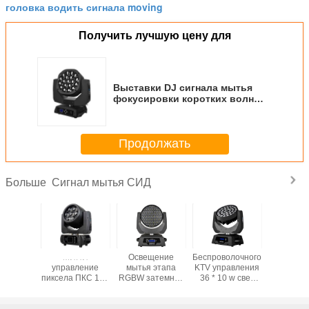
головка водить сигнала moving
Получить лучшую цену для
Выставки DJ сигнала мытья
фокусировки коротких волн
двигая пользу головного
освещения в зрелищности
Продолжать
Сигнал мытья СИД
Больше
 сигнала
МИНИ
Освещение
Беспроволочного
7 сигнал
я СИД
управление
мытья этапа
KTV управления
СИД ПК 
 Осрам
пиксела ПКС 15В
RGBW затемняя
36 * 10 w свет
ИН-1 Р
о клуба
сигнала 7 мытья
оригинал головок
этапа Moving
диско Д
* 40В с
СИД полного
сигнала СИД
головки СИД
Парты 
жением
цвета для
Moving/
мытья сигнала