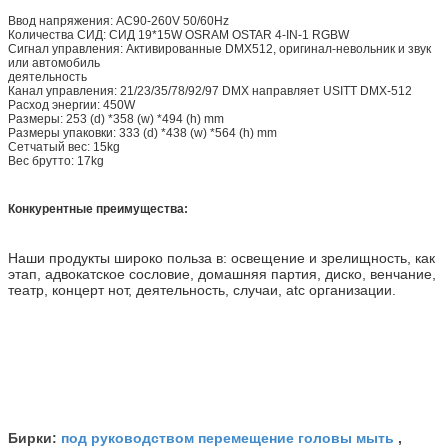
Ввод напряжения: AC90-260V 50/60Hz
Количества СИД: СИД 19*15W OSRAM OSTAR 4-IN-1 RGBW
Сигнал управления: Активированные DMX512, оригинал-невольник и звук
или автомобиль
деятельность
Канал управления: 21/23/35/78/92/97 DMX направляет USITT DMX-512
Расход энергии: 450W
Размеры: 253 (d) *358 (w) *494 (h) mm
Размеры упаковки: 333 (d) *438 (w) *564 (h) mm
Сетчатый вес: 15kg
Вес брутто: 17kg
Конкурентные преимущества:
Наши продукты широко польза в: освещение и зрелищность, как
этап, адвокатское сословие, домашняя партия, диско, венчание,
театр, концерт нот, деятельность, случаи, atc организации.
под руководством перемещение головы мыть
Бирки:
,