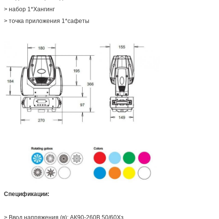
> набор 1*Хангинг
> точка приложения 1*сафеты
Спецификации:
>
Ввод напряжения (в): АК90-260В 50/60Хз