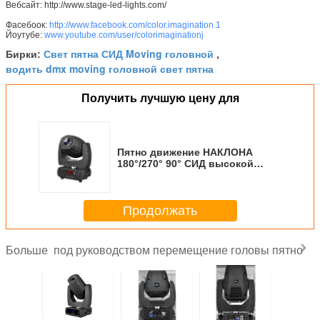
Вебсайт: http://www.stage-led-lights.com/
Фасебоок:
http://www.facebook.com/color.imagination.1
Йоутубе:
www.youtube.com/user/colorimaginationj
Свет пятна СИД Moving головной
Бирки:
,
водить dmx moving головной свет пятна
Получить лучшую цену для
Пятно движение НАКЛОНА
180°/270° 90° СИД высокой
эффективности 50В мини
Мовинг главное/
Продолжать
под руководством перемещение головы пятно
Больше