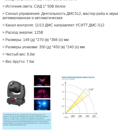
> Источник света: СИД 1* 50В белое
> Сигнал управления: Деятельность ДМС512, мастер-раба и звука
активированная и автоматическая
> Канал контроля: 11/13 ДМС направляет УСИТТ ДМС-512
> Расход энергии: 125В
> Размеры: 149 (д) *270 (в) *366 (х) мм
> Размеры упаковки: 350 (д) *450 (в) *240 (х) мм
> Чистый вес: 6.6кг
>
Вес брутто: 7.6кг