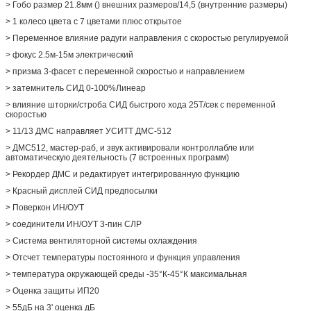
> Гобо размер 21.8мм () внешних размеров/14,5 (внутренние размеры)
> 1 колесо цвета с 7 цветами плюс открытое
> Переменное влияние радуги направления с скоростью регулируемой
> фокус 2.5м-15м электрический
> призма 3-фасет с переменной скоростью и направлением
> затемнитель СИД 0-100%Линеар
> влияние шторки/строба СИД быстрого хода 25Т/сек с переменной
скоростью
> 11/13 ДМС направляет УСИТТ ДМС-512
> ДМС512, мастер-раб, и звук активировали контроллабле или
автоматическую деятельность (7 встроенных программ)
> Рекордер ДМС и редактирует интегрированную функцию
> Красный дисплей СИД предпосылки
> Поверкон ИН/ОУТ
> соединители ИН/ОУТ 3-пин СЛР
> Система вентиляторной системы охлаждения
> Отсчет температуры постоянного и функция управления
> температура окружающей среды -35°К-45°К максимальная
> Оценка защиты ИП20
> 55дБ на 3' оценка дБ