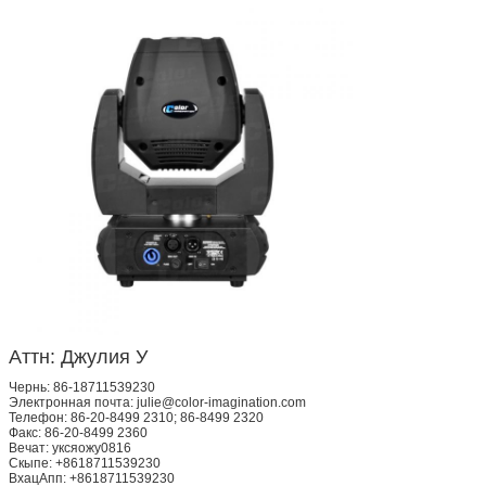
Аттн: Джулия У
Чернь: 86-18711539230
Электронная почта: julie@color-imagination.com
Телефон: 86-20-8499 2310; 86-8499 2320
Факс: 86-20-8499 2360
Вечат: уксяожу0816
Скыпе: +8618711539230
ВхацАпп:
+8618711539230