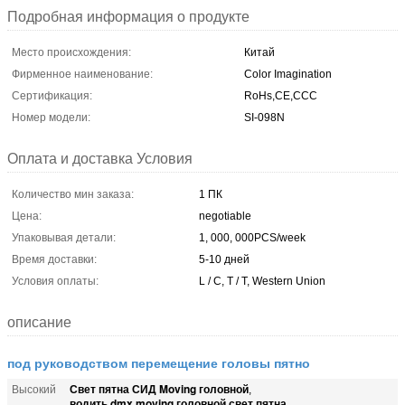
Подробная информация о продукте
Место происхождения:
Китай
Фирменное наименование:
Color Imagination
Сертификация:
RoHs,CE,CCC
Номер модели:
SI-098N
Оплата и доставка Условия
Количество мин заказа:
1 ПК
Цена:
negotiable
Упаковывая детали:
1, 000, 000PCS/week
Время доставки:
5-10 дней
Условия оплаты:
L / C, T / T, Western Union
описание
под руководством перемещение головы пятно
Свет пятна СИД Moving головной
Высокий
,
водить dmx moving головной свет пятна