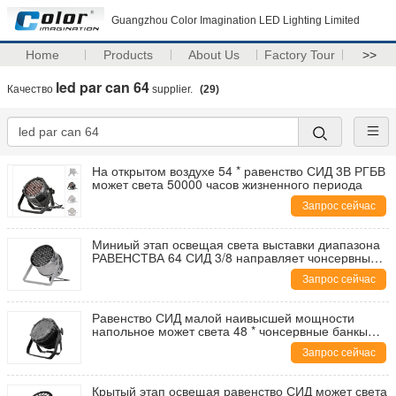
Guangzhou Color Imagination LED Lighting Limited
Home
Products
About Us
Factory Tour
>>
led par can 64
Качество
supplier.
(29)
На открытом воздухе 54 * равенство СИД 3В РГБВ
может света 50000 часов жизненного периода
Запрос сейчас
Миниый этап освещая света выставки диапазона
РАВЕНСТВА 64 СИД 3/8 направляет чонсервные
банкы равенства СИД
Запрос сейчас
Равенство СИД малой наивысшей мощности
напольное может света 48 * чонсервные банкы
равенства СИД 5W СЕУЛ RGBW
Запрос сейчас
Крытый этап освещая равенство СИД может света