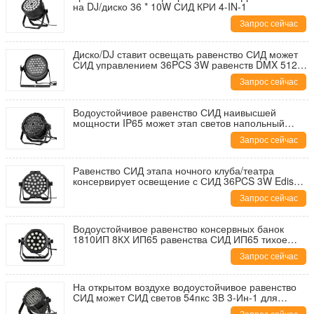
на DJ/диско 36 * 10W СИД КРИ 4-IN-1
Запрос сейчас
Диско/DJ ставит освещать равенство СИД может
СИД управлением 36PCS 3W равенств DMX 512
светов/СИД UV
Запрос сейчас
Водоустойчивое равенство СИД наивысшей
мощности IP65 может этап светов напольный
освещая 84 * 3W
Запрос сейчас
Равенство СИД этапа ночного клуба/театра
консервирует освещение с СИД 36PCS 3W Edison
3-IN-1
Запрос сейчас
Водоустойчивое равенство консервных банок
1810ИП 8КХ ИП65 равенства СИД ИП65 тихое
идущее может освещение
Запрос сейчас
На открытом воздухе водоустойчивое равенство
СИД может СИД светов 54пкс 3В 3-Ин-1 для
больших концертов