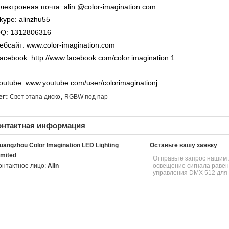
лектронная почта: alin
@color-imagination.com
kype: alinzhu55
Q: 1312806316
ебсайт:
www.color-imagination.com
acebook:
http://www.facebook.com/color.imagination.1
outube:
www.youtube.com/user/colorimaginationj
,
ег:
Свет этапа диско
RGBW под пар
онтактная информация
uangzhou Color Imagination LED Lighting
Оставьте вашу заявку
imited
онтактное лицо:
Alin