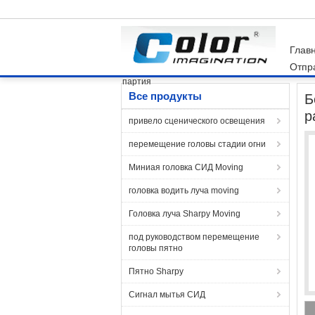
Глав
Отпр
Главная
Продукты
Сигнал равенства СИ
партия
Все продукты
Б
р
привело сценического освещения
перемещение головы стадии огни
Миниая головка СИД Moving
головка водить луча moving
Головка луча Sharpy Moving
под руководством перемещение
головы пятно
Пятно Sharpy
Сигнал мытья СИД