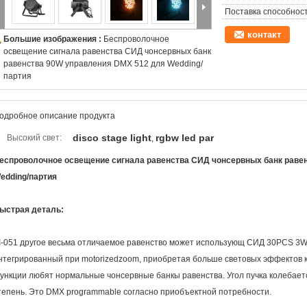
Поставка способност
контакт
Большие изображения :
Беспроволочное
освещение сигнала равенства СИД чонсервных банк
равенства 90W управления DMX 512 для Wedding/
партия
одробное описание продукта
disco stage light
rgbw led par
Высокий свет:
,
еспроволочное освещение сигнала равенства СИД чонсервных банк раве
edding/партия
ыстрая деталь:
I-051 другое весьма отличаемое равенство может использующ СИД 30PCS 3W 
нтегрированный при motorizedzoom, приобретая больше световых эффектов 
ункции любят нормальные чонсервные банкы равенства. Угол пучка колебаетс
тепень. Это DMX programmable согласно приобъектной потребности.