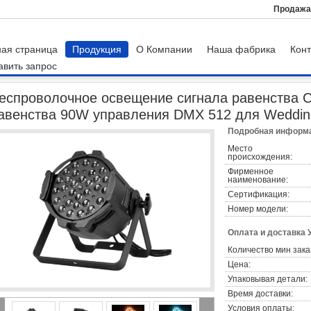
Продажа
ная страница
Продукция
О Компании
Наша фабрика
Конт
авить запрос
Д
Беспроволочное освещение сигнала равенства СИД чонсервных банк рав
еспроволочное освещение сигнала равенства 
авенства 90W управления DMX 512 для Weddin
Подробная информа
Место
происхождения:
Фирменное
наименование:
Сертификация:
Номер модели:
Оплата и доставка 
Количество мин зака
Цена:
Упаковывая детали:
Время доставки:
Условия оплаты: