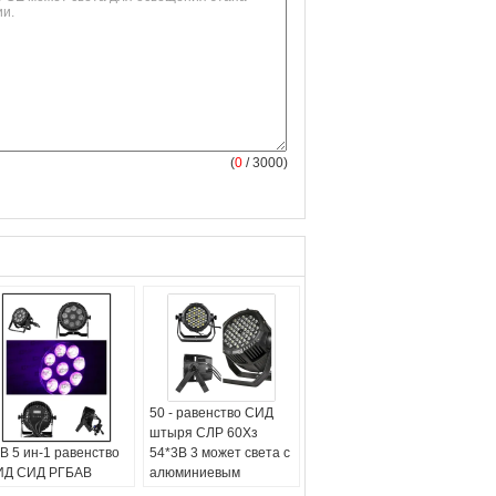
(
0
/ 3000)
50 - равенство СИД
штыря СЛР 60Хз
В 5 ин-1 равенство
54*3В 3 может света с
ИД СИД РГБАВ
алюминиевым
С512 может света
теплоотводом