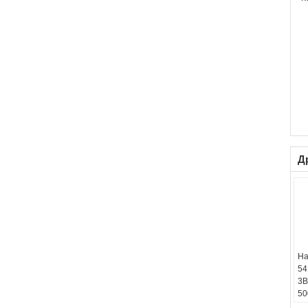
Д
На
54
3В
50
жи