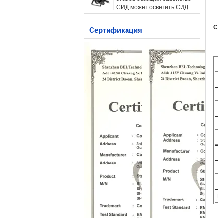
СИД может осветить СИД
9Пкс 15В 5-ИН-1 (РГБАВ)
С
Сертификация