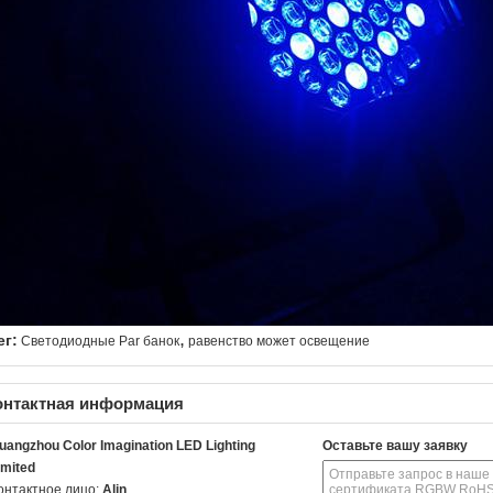
,
ег:
Светодиодные Par банок
равенство может освещение
онтактная информация
uangzhou Color Imagination LED Lighting
Оставьте вашу заявку
imited
онтактное лицо:
Alin