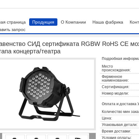
ная страница
Продукция
О Компании
Наша фабрика
Конт
авить запрос
ые пар может огни
Равенство СИД сертификата RGBW RoHS CE может свет
авенство СИД сертификата RGBW RoHS CE мож
тапа концерта/театра
Подробная информа
Место
происхождения:
Фирменное
наименование:
Сертификация:
Номер модели:
Оплата и доставка 
Количество мин зака
Цена:
Упаковывая детали:
Время доставки:
Условия оплаты: