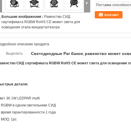
Поставка способност
контакт
Большие изображения :
Равенство СИД
сертификата RGBW RoHS CE может света для
освещения этапа концерта/театра
одробное описание продукта
Светодиодные Par банок
равенство может осв
Выделить:
,
авенство СИД сертификата RGBW RoHS CE может света для освещения эт
ыстрые детали:
вет 36 1W LEDPAR multi
. RGBW в одном светильнике СИД
. время гарантированности 1 года
. MOQ: 1pc