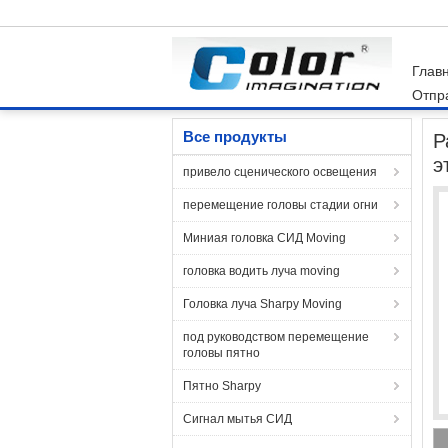
Глав
Отпр
Главная страница
Продукция
Светодиодн
Все продукты
Р
э
привело сценического освещения
перемещение головы стадии огни
Миниая головка СИД Moving
головка водить луча moving
Головка луча Sharpy Moving
под руководством перемещение
головы пятно
Пятно Sharpy
Сигнал мытья СИД