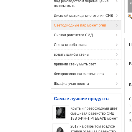
под руководством перемещение
головы мыть
Дисплей матрицы многоточия СИД
Светодиодные пар может огни
Сигнал равенства СИД
П
Света строба этапа
водить шайбы стены
Р
привели стену мыть свет
беспроволочная система dmx
Шкаф случая полета
Б
Самые лучшие продукты
С
1
Крытый превосходный цвет
2
смешивая равенство СИД
18В 6-ИН-1 РГБВАУВ может
3
света 10 каналов ДМС
2017 на открытом воздухе
этапов освещая равенство