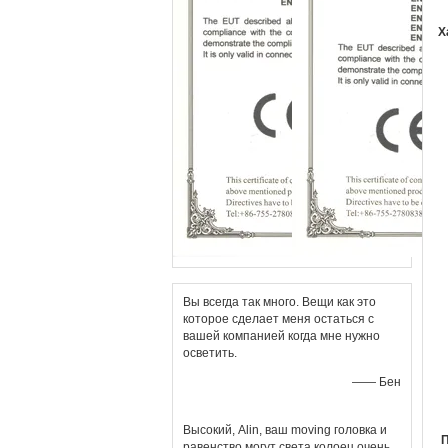
Х
Вы всегда так много. Вещи как это
которое сделает меня остаться с
вашей компанией когда мне нужно
осветить.
—— Бен
Высокий, Alin, ваш moving головка и
П
равенство могут света колоец очень