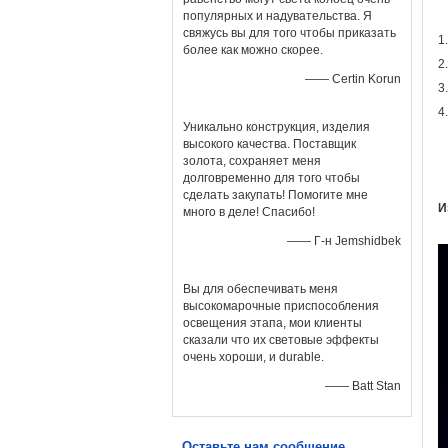
популярных и надувательства. Я
свяжусь вы для того чтобы приказать
1
более как можно скорее.
2
—— Certin Korun
3
4
Уникально конструкция, изделия
высокого качества. Поставщик
золота, сохраняет меня
долговременно для того чтобы
сделать закупать! Помогите мне
И
много в деле! Спасибо!
—— Г-н Jemshidbek
Вы для обеспечивать меня
высокомарочные приспособления
освещения этапа, мои клиенты
сказали что их световые эффекты
очень хороши, и durable.
—— Batt Stan
Оставьте нам сообщение