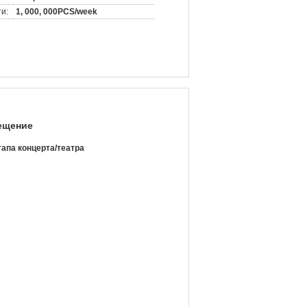
и:
1, 000, 000PCS/week
ещение
апа концерта/театра