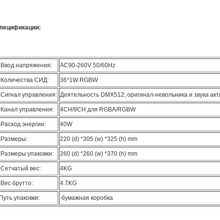
пецификации:
Ввод напряжения:
AC90-260V 50/60Hz
Количества СИД:
36*1W RGBW
Сигнал управления:
Деятельность DMX512, оригинал-невольника и звука ак
Канал управления:
4CH/9CH для RGBA/RGBW
Расход энергии:
40W
Размеры:
220 (d) *305 (w) *325 (h) mm
Размеры упаковки:
260 (d) *260 (w) *370 (h) mm
Сетчатый вес:
4KG
Вес брутто:
4.7KG
Путь упаковки:
бумажная коробка