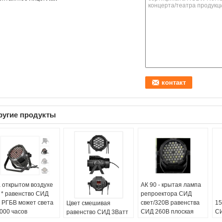
ругие продукты
 открытом воздухе
АК 90 - крытая лампа
 * равенство СИД
репроектора СИД
 РГБВ может света
свет/320В равенства
15
Цвет смешивая
000 часов
СИД 260В плоская
С
равенство СИД 3Ватт
зненного периода
Напряжение:
AC90-
ДМ
может света для