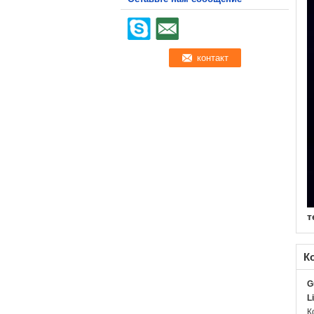
т
К
G
L
К