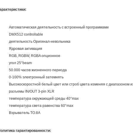
арактеристики:
Автоматическая деятельность с встроенный программами
DMX512 controllable
деятельность Оригинал-невольника
Ядровая активация
RGB, RGBW, RGBA опционное
угол 25°beam
50.000 часов жизненного периода
0-100% электронный затемнять
Высокоскоростной белый цвет или строб цвета изменяя с диапазоном и
разъемы IN/OUT 3-pin XLR
температура окружающей среды 40°max
температура света равенства 60°max
Взрыватель TO.8A
олитика гарантированности: