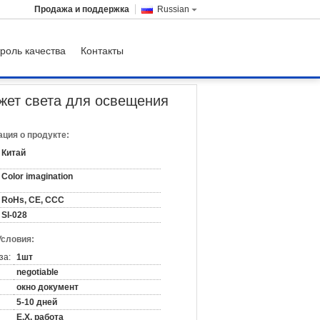
Продажа и поддержка
Russian
роль качества
Контакты
а для освещения этапа концерта/театра
ет света для освещения
ция о продукте:
Китай
Color imagination
RoHs, CE, CCC
SI-028
Условия:
за:
1шт
negotiable
окно документ
5-10 дней
E.X. работа